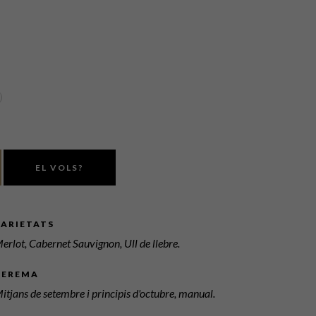
)
EL VOLS?
VARIETATS
erlot, Cabernet Sauvignon, Ull de llebre.
VEREMA
itjans de setembre i principis d'octubre, manual.