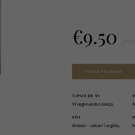
€
9.50
(PVP
FITXA TÈCNICA
TIPUS DE VI
Vi negre amb criança.
M
SÒL
Arenós – calcari i argilós.
M