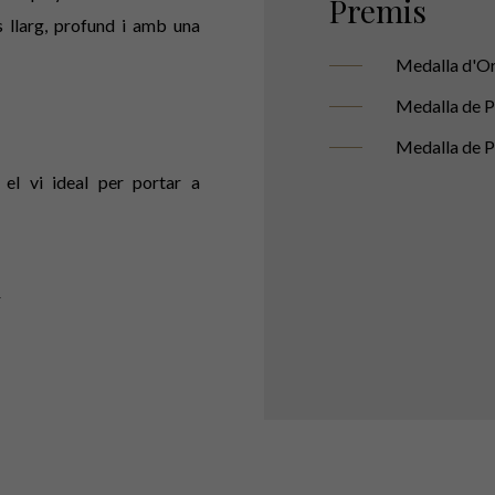
Premis
és llarg, profund i amb una
Medalla d'Or 
Medalla de Pl
Medalla de P
 el vi ideal per portar a
i