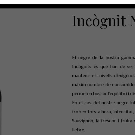
MAS RODÓ
Incògnit 
El negre de la nostra gamma
Incògnits és que han de ser 
mantenir els nivells d’exigènc
màxim nombre de consumidors 
permeten buscar l’equilibri i dir
En el cas del nostre negre i
troben tots alhora, intensitat,
Sauvignon, la frescor i fruita
llebre.