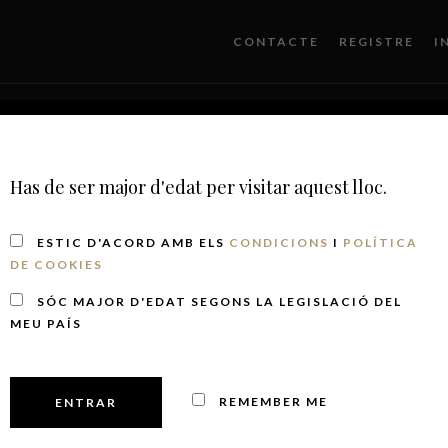
CONTACTE
REGISTRE
I
Has de ser major d'edat per visitar aquest lloc.
RISME
BOTIGA
PUNTS DE VENDA
NEWS&DO
ESTIC D'ACORD AMB ELS
CONDICIONS
I
POLÍTICA
DE COOKIES
SÓC MAJOR D'EDAT SEGONS LA LEGISLACIÓ DEL
MEU PAÍS
REMEMBER ME