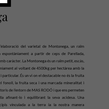
ga
laboració del varietal de Montonega, un raïm
 espontàniament a partir de ceps de Parellada,
 amb caràcter. La Montonega és un raïm petit, escàs,
àniament al voltant de 4500kg per hectàrea amb la
i particular. És un vi on el destacable no és la fruita
l fonoll, la fruita seca i una marcada mineralitat i
finitoris de l’entorn de MAS RODÓ i que ens permeten
a afinant-lo i equilibrant la seva acidesa. Una
ncipis vinculada a la terra ia la nostra manera