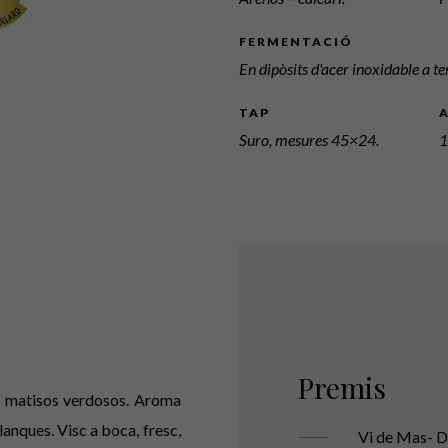
FERMENTACIÓ
En dipòsits d'acer inoxidable a 
TAP
Suro, mesures 45×24.
1
Premis
amb matisos verdosos. Aroma
lanques. Visc a boca, fresc,
Vi de Mas- D