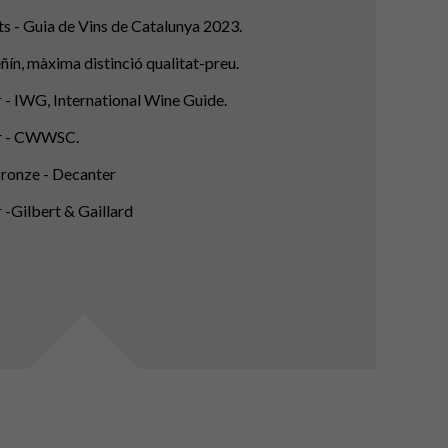
ts - Guia de Vins de Catalunya 2023.
eñín, màxima distinció qualitat-preu.
 - IWG, International Wine Guide.
r - CWWSC.
ronze - Decanter
 -Gilbert & Gaillard