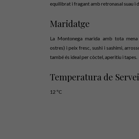
equilibrat i fragant amb retronasal suau i d
Maridatge
La Montonega marida amb tota mena d
ostres) i peix fresc, sushi i sashimi, arros
també és ideal per còctel, aperitiu i tapes.
Temperatura de Serve
12 ºC