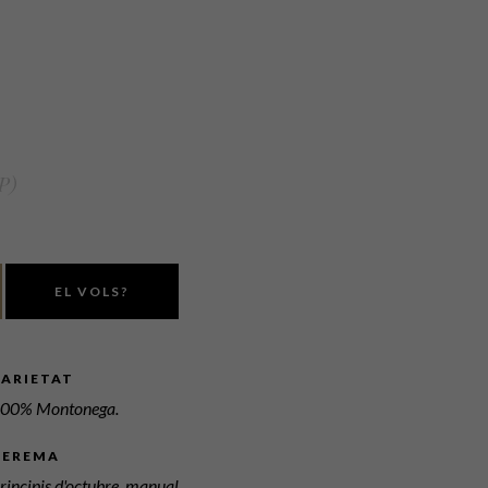
P)
EL VOLS?
VARIETAT
00% Montonega.
VEREMA
rincipis d'octubre, manual.