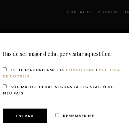
CONTACTE
REGISTRE
I
Has de ser major d'edat per visitar aquest lloc.
RISME
BOTIGA
PUNTS DE VENDA
NEWS&DO
ESTIC D'ACORD AMB ELS
CONDICIONS
I
POLÍTICA
DE COOKIES
SÓC MAJOR D'EDAT SEGONS LA LEGISLACIÓ DEL
MEU PAÍS
REMEMBER ME