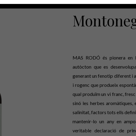
MAS RODÓ
Montone
MAS RODÓ és pionera en l’e
autòcton que es desenvolupa
generant un fenotip diferent i
i rogenc que produeix espont
qual produïm un vi franc, fresc 
sinó les herbes aromàtiques, e
salinitat, factors tots ells de
mantenir-lo un any en ampoll
veritable declaració de pri