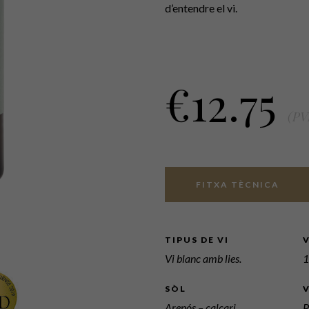
d’entendre el vi.
€
12.75
(PV
FITXA TÈCNICA
TIPUS DE VI
Vi blanc amb lies.
1
SÒL
Arenós – calcari.
P