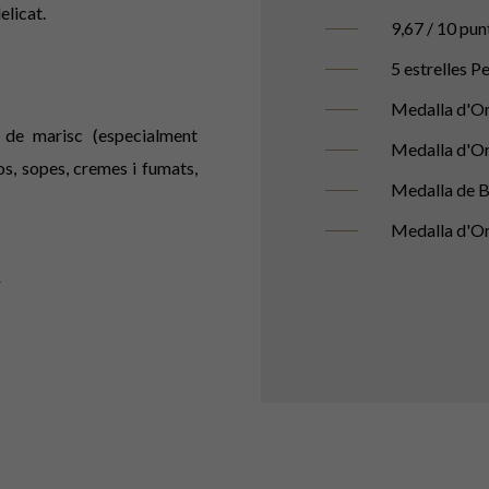
elicat.
9,67 / 10 pun
5 estrelles P
Medalla d'Or
e marisc (especialment
Medalla d'O
sos, sopes, cremes i fumats,
Medalla de B
Medalla d'Or
i