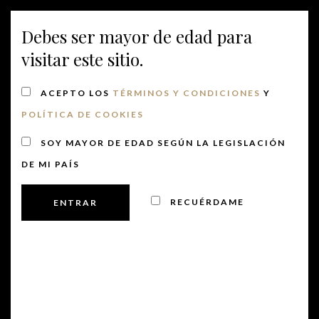
Debes ser mayor de edad para
MENU
visitar este sitio.
ACEPTO LOS
TÉRMINOS Y CONDICIONES
Y
POLÍTICA DE COOKIES
SOY MAYOR DE EDAD SEGÚN LA LEGISLACIÓN
DE MI PAÍS
RECUÉRDAME
5/1/2026
 - 
7/25/2026
Nave
Nave
LISTA
de
SELECCIONAR
de
julio 2026
FECHA.
vista
vista
11 julio @ 11:00 am
-
1:00 pm
SÁB
de
11
VISITA Y CATA DE 3 VINOS