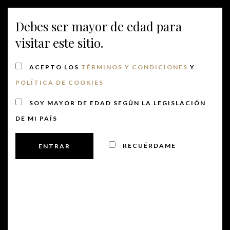
Debes ser mayor de edad para
MENU
visitar este sitio.
ACEPTO LOS
TÉRMINOS Y CONDICIONES
Y
POLÍTICA DE COOKIES
SOY MAYOR DE EDAD SEGÚN LA LEGISLACIÓN
DE MI PAÍS
RECUÉRDAME
7/12/2026
Nave
Nave
DÍA
de
SELECCIONAR
de
11:00 am
FECHA.
vista
vista
12 julio @ 11:00 am
-
1:00 pm
de
VISITA Y CATA DE 3 VINOS