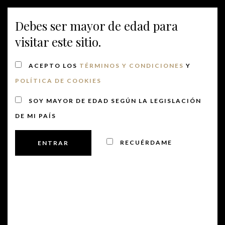
Debes ser mayor de edad para
MENU
visitar este sitio.
ACEPTO LOS
TÉRMINOS Y CONDICIONES
Y
POLÍTICA DE COOKIES
SOY MAYOR DE EDAD SEGÚN LA LEGISLACIÓN
DE MI PAÍS
RECUÉRDAME
No hay eventos programados para 6 junio, 2026.
Ir a los
próximos eventos
.
6/6/2026
Nave
Nave
DÍA
de
SELECCIONAR