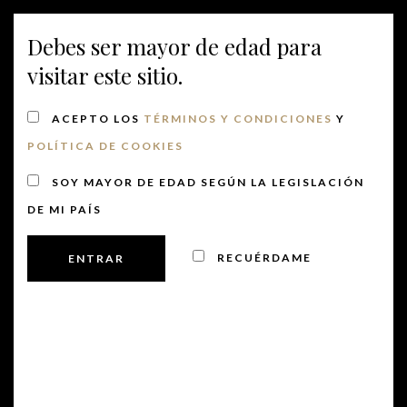
Debes ser mayor de edad para
MENU
visitar este sitio.
ACEPTO LOS
TÉRMINOS Y CONDICIONES
Y
POLÍTICA DE COOKIES
SOY MAYOR DE EDAD SEGÚN LA LEGISLACIÓN
DE MI PAÍS
RECUÉRDAME
No hay eventos programados para 31 mayo,
2026. Ir a los
próximos eventos
.
5/31/2026
Nave
Nave
DÍA
de
SELECCIONAR